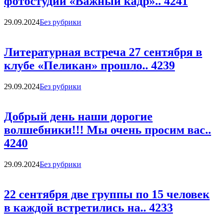
фотостудии «Важный кадр».. 4241
Categories
29.09.2024
Без рубрики
Литературная встреча 27 сентября в
клубе «Пеликан» прошло.. 4239
Categories
29.09.2024
Без рубрики
Добрый день наши дорогие
волшебники!!! Мы очень просим вас..
4240
Categories
29.09.2024
Без рубрики
22 сентября две группы по 15 человек
в каждой встретились на.. 4233