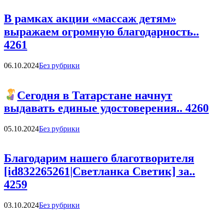
В рамках акции «массаж детям»
выражаем огромную благодарность..
4261
Categories
06.10.2024
Без рубрики
Сегодня в Татарстане начнут
выдавать единые удостоверения.. 4260
Categories
05.10.2024
Без рубрики
Благодарим нашего благотворителя
[id832265261|Светланка Светик] за..
4259
Categories
03.10.2024
Без рубрики