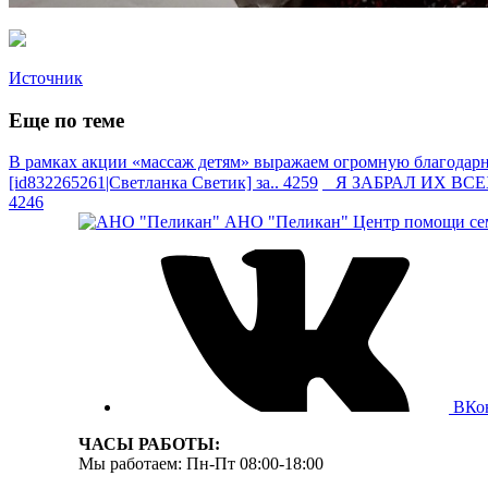
Источник
Еще по теме
В рамках акции «массаж детям» выражаем огромную благодарно
[id832265261|Светланка Светик] за.. 4259
Я ЗАБРАЛ ИХ ВСЕХ —
4246
АНО "Пеликан"
Центр помощи сем
ВКо
ЧАСЫ РАБОТЫ:
Мы работаем: Пн-Пт 08:00-18:00