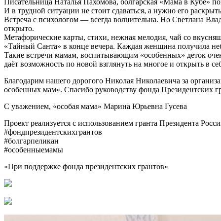
Писательница Наталья Пахомова, болгарская «Мама в Кубе» поз
И в трудной ситуации не стоит сдаваться, а нужно его раскрыт
Встреча с психологом — всегда волнительна. Но Светлана Вла
открыто.
Метафорические карты, стихи, нежная мелодия, чай со вкусняш
«Тайный Санта» в конце вечера. Каждая женщина получила не
Такие встречи мамам, воспитывающим «особенных» деток очень 
даёт возможность по новой взглянуть на многое и открыть в се
Благодарим нашего дорогого Николая Николаевича за организ
особенных мам». Спасибо руководству фонда Президентских гра
С уважением, «особая мама» Марина Юрьевна Гусева
Проект реализуется с использованием гранта Президента Росс
#фондпрезидентскихгрантов
#болгарпеликан
#особенныемамы
«При поддержке фонда президентских грантов»