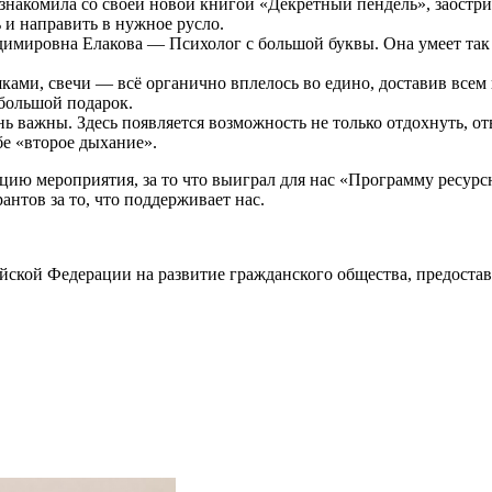
накомила со своей новой книгой «Декретный пендель», заострив
ь и направить в нужное русло.
димировна Елакова — Психолог с большой буквы. Она умеет так 
ками, свечи — всё органично вплелось во едино, доставив всем
большой подарок.
важны. Здесь появляется возможность не только отдохнуть, отв
бе «второе дыхание».
ацию мероприятия, за то что выиграл для нас «Программу ресу
нтов за то, что поддерживает нас.
ийской Федерации на развитие гражданского общества, предоста