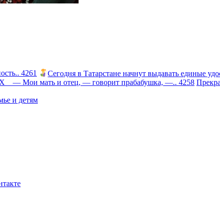
сть.. 4261
Сегодня в Татарстане начнут выдавать единые удо
 Мои мать и отец, — говорит прабабушка, —.. 4258
Прекра
ье и детям
нтакте