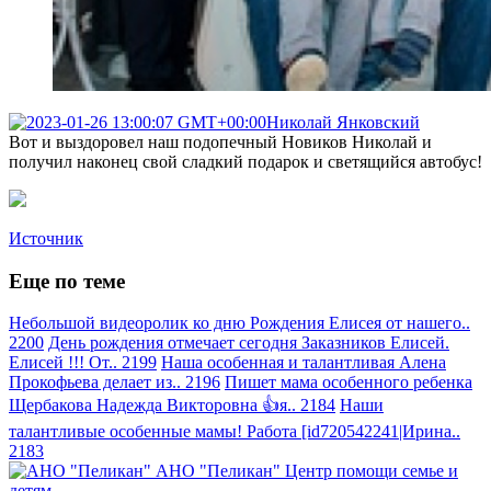
Николай Янковский
Вот и выздоровел наш подопечный Новиков Николай и
получил наконец свой сладкий подарок и светящийся автобус!
Источник
Еще по теме
Небольшой видеоролик ко дню Рождения Елисея от нашего..
2200
День рождения отмечает сегодня Заказников Елисей.
Елисей !!! От.. 2199
Наша особенная и талантливая Алена
Прокофьева делает из.. 2196
Пишет мама особенного ребенка
Щербакова Надежда Викторовна 👍я.. 2184
Наши
талантливые особенные мамы! Работа [id720542241|Ирина..
2183
АНО "Пеликан"
Центр помощи семье и
детям