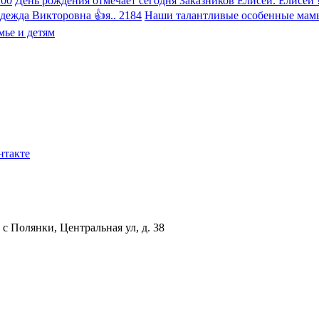
200
День рождения отмечает сегодня Заказников Елисей. Елисей !!
дежда Викторовна 👍я.. 2184
Наши талантливые особенные мамы!
ье и детям
нтакте
с Полянки, Центральная ул, д. 38