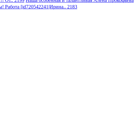
! От.. 2199
Наша особенная и талантливая Алена Прокофьева
 Работа [id720542241|Ирина.. 2183