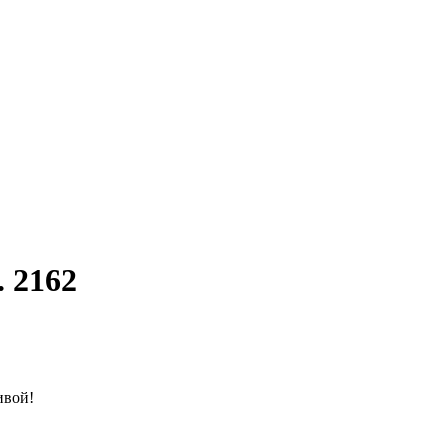
 2162
ивой!