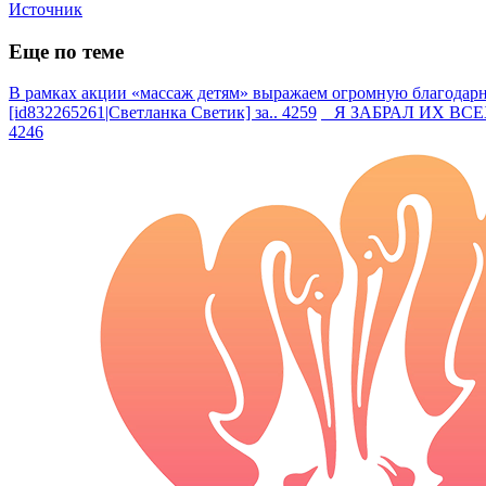
Источник
Еще по теме
В рамках акции «массаж детям» выражаем огромную благодарно
[id832265261|Светланка Светик] за.. 4259
Я ЗАБРАЛ ИХ ВСЕХ —
4246