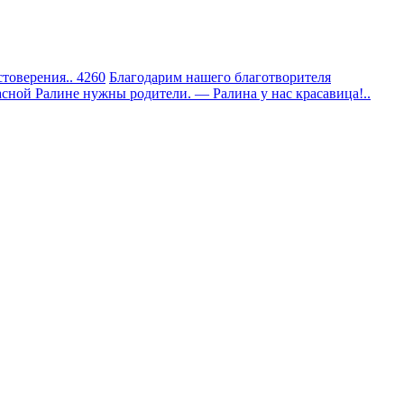
товерения.. 4260
Благодарим нашего благотворителя
сной Ралине нужны родители. — Ралина у нас красавица!..