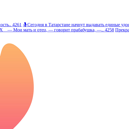
сть.. 4261
🤱Сегодня в Татарстане начнут выдавать единые удос
 Мои мать и отец, — говорит прабабушка, —.. 4258
Прекра