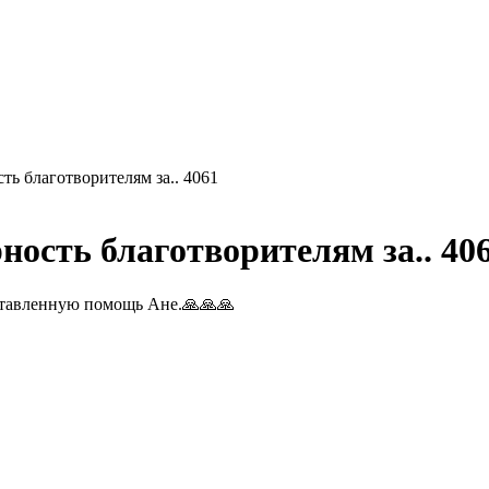
ь благотворителям за.. 4061
ость благотворителям за.. 40
ставленную помощь Ане.
🙏🙏🙏