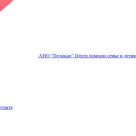
АНО "Пеликан"
Центр помощи семье и детям
нтакте