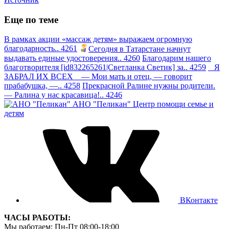
Еще по теме
В рамках акции «массаж детям» выражаем огромную
благодарность.. 4261
Сегодня в Татарстане начнут
выдавать единые удостоверения.. 4260
Благодарим нашего
благотворителя [id832265261|Светланка Светик] за.. 4259
Я
ЗАБРАЛ ИХ ВСЕХ — Мои мать и отец, — говорит
прабабушка, —.. 4258
Прекрасной Ралине нужны родители.
— Ралина у нас красавица!.. 4246
АНО "Пеликан"
Центр помощи семье и
детям
ВКонтакте
ЧАСЫ РАБОТЫ:
Мы работаем: Пн-Пт 08:00-18:00