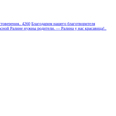
товерения.. 4260
Благодарим нашего благотворителя
сной Ралине нужны родители. — Ралина у нас красавица!..