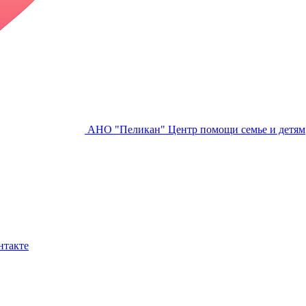
АНО "Пеликан"
Центр помощи семье и детям
нтакте