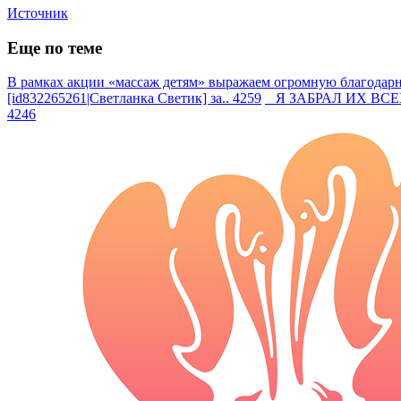
Источник
Еще по теме
В рамках акции «массаж детям» выражаем огромную благодарно
[id832265261|Светланка Светик] за.. 4259
Я ЗАБРАЛ ИХ ВСЕХ —
4246