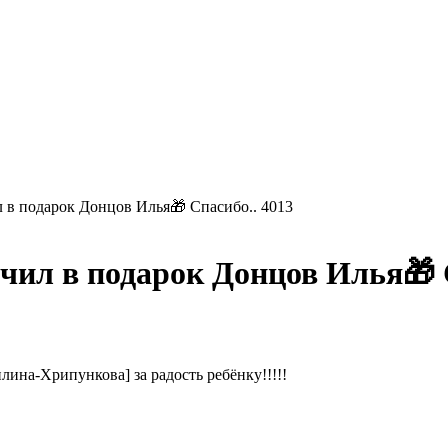
л в подарок Донцов Илья🎁 Спасибо.. 4013
чил в подарок Донцов Илья🎁 
ина-Хрипункова] за радость ребëнку!!!!!