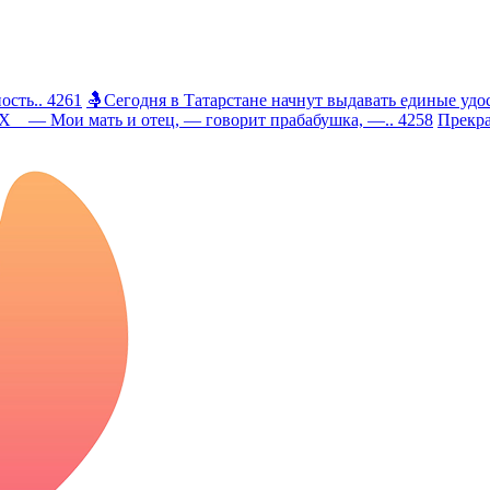
сть.. 4261
🤱Сегодня в Татарстане начнут выдавать единые удос
 Мои мать и отец, — говорит прабабушка, —.. 4258
Прекра