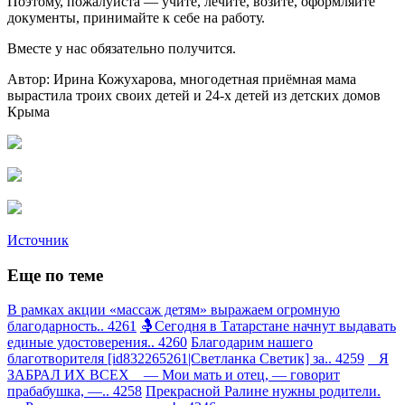
Поэтому, пожалуйста — учите, лечите, возите, оформляйте
документы, принимайте к себе на работу.
Вместе у нас обязательно получится.
Автор: Ирина Кожухарова, многодетная приёмная мама
вырастила троих своих детей и 24-х детей из детских домов
Крыма
Источник
Еще по теме
В рамках акции «массаж детям» выражаем огромную
благодарность.. 4261
🤱Сегодня в Татарстане начнут выдавать
единые удостоверения.. 4260
Благодарим нашего
благотворителя [id832265261|Светланка Светик] за.. 4259
Я
ЗАБРАЛ ИХ ВСЕХ — Мои мать и отец, — говорит
прабабушка, —.. 4258
Прекрасной Ралине нужны родители.