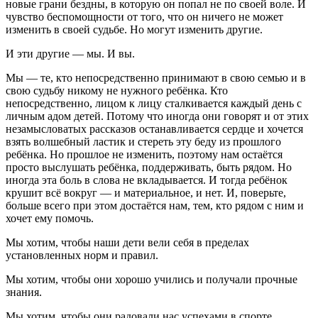
новые грани бездны, в которую он попал не по своей воле. И
чувство беспомощности от того, что он ничего не может
изменить в своей судьбе. Но могут изменить другие.
И эти другие — мы. И вы.
Мы — те, кто непосредственно принимают в свою семью и в
свою судьбу никому не нужного ребёнка. Кто
непосредственно, лицом к лицу сталкивается каждый день с
личным адом детей. Потому что иногда они говорят и от этих
незамысловатых рассказов останавливается сердце и хочется
взять волшебный ластик и стереть эту беду из прошлого
ребёнка. Но прошлое не изменить, поэтому нам остаётся
просто выслушать ребёнка, поддерживать, быть рядом. Но
иногда эта боль в слова не вкладывается. И тогда ребёнок
крушит всё вокруг — и материальное, и нет. И, поверьте,
больше всего при этом достаётся нам, тем, кто рядом с ним и
хочет ему помочь.
Мы хотим, чтобы наши дети вели себя в пределах
установленных норм и правил.
Мы хотим, чтобы они хорошо учились и получали прочные
знания.
Мы хотим, чтобы они радовали нас успехами в спорте,