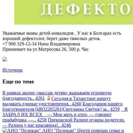
Уважаемые мамы детей-инвалидов
. У нас в Болгарах есть
хороший дефектолог, берет даже тяжелых деток.
+7 906 329-12-34 Нина Владимировна
Принимает на ул Матросова 26. 500 р. Час
Источник
Еще по теме
В рамках акции «массаж детям» выражаем огромную
благодарность.. 4261
Сегодня в Татарстане начнут
выдавать единые удостоверения.. 4260
Благодарим нашего
благотворителя [id832265261|Светланка Светик] за.. 4259
Я
ЗАБРАЛ ИХ ВСЕХ — Мои мать и отец, — говорит
прабабушка, —.. 4258
Прекрасной Ралине нужны родители.
— Ралина у нас красавица!.. 4246
АНО "Пеликан"
Центр помощи семье и