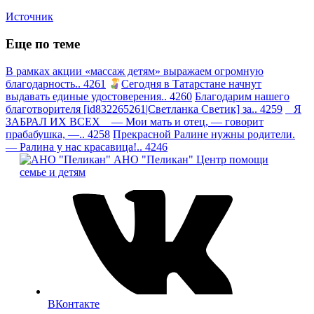
Источник
Еще по теме
В рамках акции «массаж детям» выражаем огромную
благодарность.. 4261
Сегодня в Татарстане начнут
выдавать единые удостоверения.. 4260
Благодарим нашего
благотворителя [id832265261|Светланка Светик] за.. 4259
Я
ЗАБРАЛ ИХ ВСЕХ — Мои мать и отец, — говорит
прабабушка, —.. 4258
Прекрасной Ралине нужны родители.
— Ралина у нас красавица!.. 4246
АНО "Пеликан"
Центр помощи
семье и детям
ВКонтакте