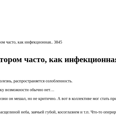
ом часто, как инфекционная.. 3845
тором часто, как инфекционная
олезнь, распространяется озлобленность.
нку возможности обычно нет…
и он мешал, но не критично. А вот в коллективе мог стать прич
сщелиной неба, заячьей губой, косоглазием и т.п. Что-то оперир