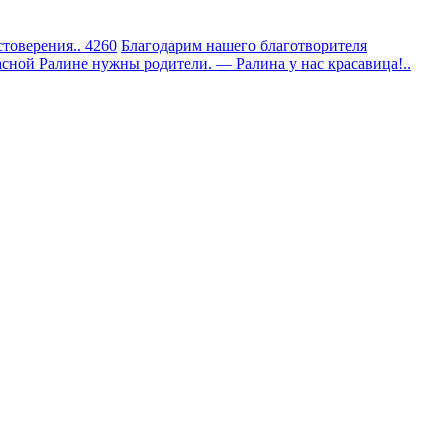
товерения.. 4260
Благодарим нашего благотворителя
сной Ралине нужны родители. — Ралина у нас красавица!..