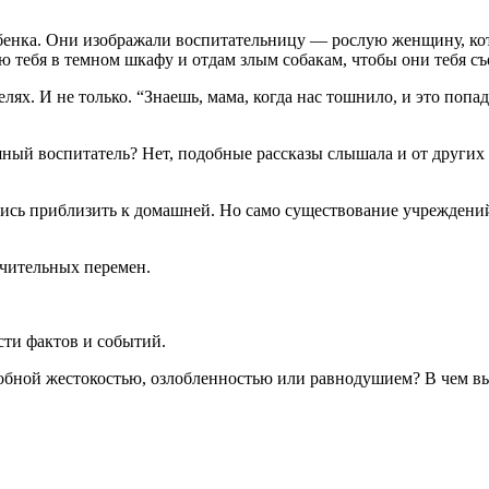
ебенка. Они изображали воспитательницу — рослую женщину, кото
ю тебя в темном шкафу и отдам злым собакам, чтобы они тебя съ
лях. И не только. “Знаешь, мама, когда нас тошнило, и это попада
ашный воспитатель? Нет, подобные рассказы слышала и от други
лись приблизить к домашней. Но само существование учреждений
ачительных перемен.
сти фактов и событий.
добной жестокостью, озлобленностью или равнодушием? В чем в