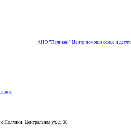
АНО "Пеликан"
Центр помощи семье и детям
нтакте
с Полянки, Центральная ул, д. 38