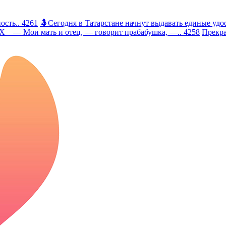
сть.. 4261
🤱Сегодня в Татарстане начнут выдавать единые удос
 Мои мать и отец, — говорит прабабушка, —.. 4258
Прекра