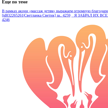
Еще по теме
В рамках акции «массаж детям» выражаем огромную благодарно
[id832265261|Светланка Светик] за.. 4259
Я ЗАБРАЛ ИХ ВСЕХ —
4246