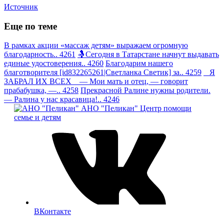
Источник
Еще по теме
В рамках акции «массаж детям» выражаем огромную
благодарность.. 4261
🤱Сегодня в Татарстане начнут выдавать
единые удостоверения.. 4260
Благодарим нашего
благотворителя [id832265261|Светланка Светик] за.. 4259
Я
ЗАБРАЛ ИХ ВСЕХ — Мои мать и отец, — говорит
прабабушка, —.. 4258
Прекрасной Ралине нужны родители.
— Ралина у нас красавица!.. 4246
АНО "Пеликан"
Центр помощи
семье и детям
ВКонтакте