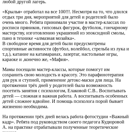
любой другой лагерь.
«Крылья» отработал на все 100!!!. Несмотря на то, что длился
отдых три дня, мероприятий для детей и родителей было
очень много. Ребята принимали участие в мастер-классах по
росписи пряников, гипсовых фигурок, футболок, гончарному
мастерству, изготовлению украшений из эпоксидной смолы,
пано в технике «алмазная мозайка».
В свободное время для детей были предусмотрены
спортивные активности (футбол, волейбол, стрельба из лука и
т.д.), катание на катамаранах, лазертаг, настольные игры,
караоке и ,конечно же, «Мафия».
Мамы посещали мастер-классы, которые помогут им
сохранить свою молодость и красоту. Это парафинотерапия
для рук и ступней, применение детокс-маски для лица. На
протяжении трёх дней у родителей была возможность
посетить занятия с психологом, Елаковой С.В.. Воспитывать
детей — сложная и важная работа. А воспитывать особенных
детей сложнее вдвойне. И помощь психолога порой бывает
жизненно необходима.
На протяжении трёх дней велась работа фотостудии «Важный
кадр». Ребята под руководством саоего педагога Кудюровой
А. на практике отрабатывали полученные теоретические