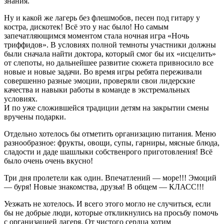
знания.
Ну и какой же лагерь без флешмобов, песен под гитару у
костра, дискотек! Всё это у нас было! Но самым
запечатляющимся моментом стала ночная игра «Ночь
триффидов». В условиях полной темноты участники должны
были сначала найти доктора, который смог бы их «исцелить»
от слепоты, но дальнейшее развитие сюжета привносило все
новые и новые задачи. Во время игры ребята переживали
совершенно разные эмоции, проверяли свои лидерские
качества и навыки работы в команде в экстремальных
условиях.
И по уже сложившейся традиции детям на закрытии смены
вручены подарки.
Отдельно хотелось бы отметить организацию питания. Меню
разнообразное: фрукты, овощи, супы, гарниры, мясные блюда,
сладости и даде шашлыки собственрого приготовления! Всё
было очень очень вкусно!
Три дня пролетели как один. Впечатлений — море!!! Эмоций
— буря! Новые знакомства, друзья! В общем — КЛАСС!!!
Уезжать не хотелось. И всего этого могло не случиться, если
бы не добрые люди, которые откликнулись на просьбу помочь
с организацией лагеря. От чистого сердца хотим