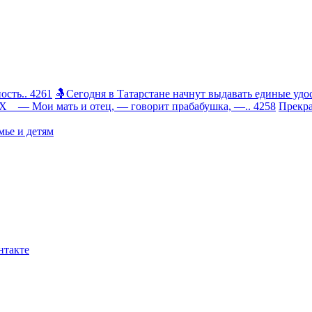
сть.. 4261
🤱Сегодня в Татарстане начнут выдавать единые удос
 Мои мать и отец, — говорит прабабушка, —.. 4258
Прекра
ье и детям
нтакте