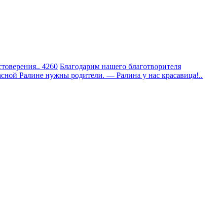
товерения.. 4260
Благодарим нашего благотворителя
сной Ралине нужны родители. — Ралина у нас красавица!..