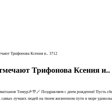
ечают Трифонова Ксения и.. 3712
тмечают Трифонова Ксения и..
атханов Тимур🎉🎊🪄 Поздравляем с днем рождения! Пусть сбыва
самых лучших людей на твоем жизненном пути и море удовольст