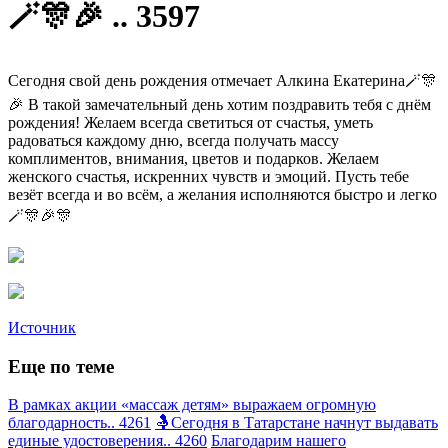
🪄🎊🎉 .. 3597
Сегодня свой день рождения отмечает Алкина Екатерина🪄🎊
🎉 В такой замечательный день хотим поздравить тебя с днëм
рождения! Желаем всегда светиться от счастья, уметь
радоваться каждому дню, всегда получать массу
комплиментов, внимания, цветов и подарков. Желаем
женского счастья, искренних чувств и эмоций. Пусть тебе
везëт всегда и во всём, а желания исполняются быстро и легко
🪄🎊🎉🎊
Источник
Еще по теме
В рамках акции «массаж детям» выражаем огромную
благодарность.. 4261
🤱Сегодня в Татарстане начнут выдавать
единые удостоверения.. 4260
Благодарим нашего