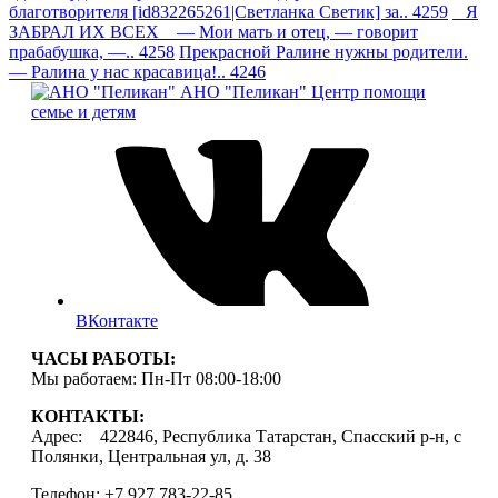
благотворителя [id832265261|Светланка Светик] за.. 4259
Я
ЗАБРАЛ ИХ ВСЕХ — Мои мать и отец, — говорит
прабабушка, —.. 4258
Прекрасной Ралине нужны родители.
— Ралина у нас красавица!.. 4246
АНО "Пеликан"
Центр помощи
семье и детям
ВКонтакте
ЧАСЫ РАБОТЫ:
Мы работаем: Пн-Пт 08:00-18:00
КОНТАКТЫ:
Адрес: 422846, Республика Татарстан, Спасский р-н, с
Полянки, Центральная ул, д. 38
Телефон: +7 927 783-22-85