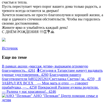
счастья и тепла.
Пусть переступает через порог вашего дома только радость, а
тревоги всегда остаются за дверью!
Хочется пожелать не просто благополучия и хорошей жизни, а
еще и удачного стечения обстоятельств. Чтобы вы гордились
своими достижениями.
Живите ярко и улыбайтесь каждый день!
С ДНЁМ РОЖДЕНИЯ !!!👏💐🙏
Источник
Еще по теме
В рамках акции «массаж детям» выражаем огромную
благодарность.. 4261
🤱Сегодня в Татарстане начнут выдавать
единые удостоверения.. 4260
Благодарим нашего
благотворителя [id832265261|Светланка Светик] за.. 4259
Я
ЗАБРАЛ ИХ ВСЕХ — Мои мать и отец, — говорит
прабабушка, —.. 4258
Прекрасной Ралине нужны родители.
— Ралина у нас красавица!.. 4246
АНО "Пеликан"
Центр помощи семье и
детям