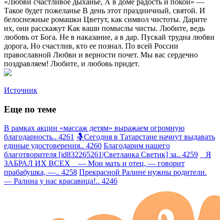
«Любви счастливое дыханье, А в доме радость и покой» —
Такое будет пожеланье В день этот праздничный, святой. И
белоснежные ромашки Цветут, как символ чистоты. Дарите
их, они расскажут Как ваши помыслы чисты. Любите, ведь
любовь от Бога. Не в наказание, а в дар. Пускай трудна любви
дорога, Но счастлив, кто ее познал. По всей России
православной Любви и верности почет. Мы вас сердечно
поздравляем! Любите, и любовь придет.
Источник
Еще по теме
В рамках акции «массаж детям» выражаем огромную
благодарность.. 4261
🤱Сегодня в Татарстане начнут выдавать
единые удостоверения.. 4260
Благодарим нашего
благотворителя [id832265261|Светланка Светик] за.. 4259
Я
ЗАБРАЛ ИХ ВСЕХ — Мои мать и отец, — говорит
прабабушка, —.. 4258
Прекрасной Ралине нужны родители.
— Ралина у нас красавица!.. 4246