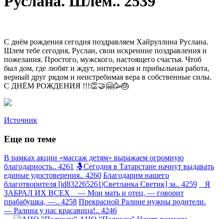
Руслана. Шлем.. 2539
С днём рождения сегодня поздравляем Хайруллина Руслана.
Шлем тебе сегодня, Руслан, свои искренние поздравления и
пожелания. Простого, мужского, настоящего счастья. Чтоб
был дом, где любят и ждут, интересная и прибыльная работа,
верный друг рядом и неистребимая вера в собственные силы.
С ДНЁМ РОЖДЕНИЯ !!!👏🤝🤗🥳🎂
Источник
Еще по теме
В рамках акции «массаж детям» выражаем огромную
благодарность.. 4261
🤱Сегодня в Татарстане начнут выдавать
единые удостоверения.. 4260
Благодарим нашего
благотворителя [id832265261|Светланка Светик] за.. 4259
Я
ЗАБРАЛ ИХ ВСЕХ — Мои мать и отец, — говорит
прабабушка, —.. 4258
Прекрасной Ралине нужны родители.
— Ралина у нас красавица!.. 4246