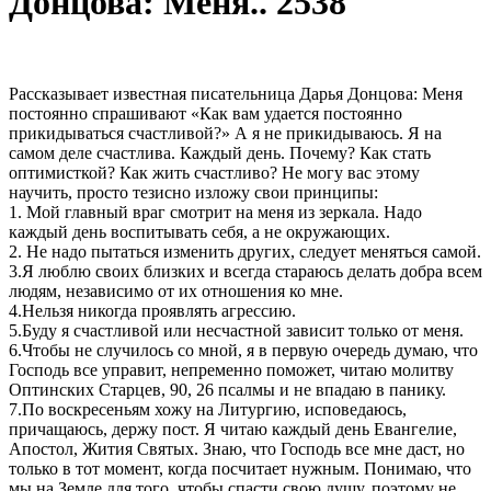
Донцова: Меня.. 2538
Рассказывает известная писательница Дарья Донцова: Меня
постоянно спрашивают «Как вам удается постоянно
прикидываться счастливой?» А я не прикидываюсь. Я на
самом деле счастлива. Каждый день. Почему? Как стать
оптимисткой? Как жить счастливо? Не могу вас этому
научить, просто тезисно изложу свои принципы:
1. Мой главный враг смотрит на меня из зеркала. Надо
каждый день воспитывать себя, а не окружающих.
2. Не надо пытаться изменить других, следует меняться самой.
3.Я люблю своих близких и всегда стараюсь делать добра всем
людям, независимо от их отношения ко мне.
4.Нельзя никогда проявлять агрессию.
5.Буду я счастливой или несчастной зависит только от меня.
6.Чтобы не случилось со мной, я в первую очередь думаю, что
Господь все управит, непременно поможет, читаю молитву
Оптинских Старцев, 90, 26 псалмы и не впадаю в панику.
7.По воскресеньям хожу на Литургию, исповедаюсь,
причащаюсь, держу пост. Я читаю каждый день Евангелие,
Апостол, Жития Святых. Знаю, что Господь все мне даст, но
только в тот момент, когда посчитает нужным. Понимаю, что
мы на Земле для того, чтобы спасти свою душу, поэтому не