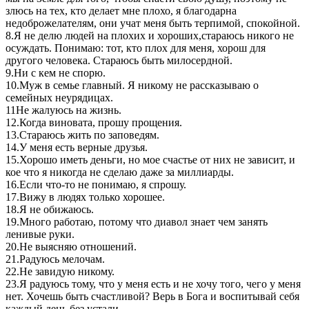
злюсь на тех, кто делает мне плохо, я благодарна
недоброжелателям, они учат меня быть терпимой, спокойной.
8.Я не делю людей на плохих и хороших,стараюсь никого не
осуждать. Понимаю: тот, кто плох для меня, хорош для
другого человека. Стараюсь быть милосердной.
9.Ни с кем не спорю.
10.Муж в семье главный. Я никому не рассказываю о
семейных неурядицах.
11Не жалуюсь на жизнь.
12.Когда виновата, прошу прощения.
13.Стараюсь жить по заповедям.
14.У меня есть верные друзья.
15.Хорошо иметь деньги, но мое счастье от них не зависит, и
кое что я никогда не сделаю даже за миллиарды.
16.Если что-то не понимаю, я спрошу.
17.Вижу в людях только хорошее.
18.Я не обижаюсь.
19.Много работаю, потому что диавол знает чем занять
ленивые руки.
20.Не выясняю отношений.
21.Радуюсь мелочам.
22.Не завидую никому.
23.Я радуюсь тому, что у меня есть и не хочу того, чего у меня
нет. Хочешь быть счастливой? Верь в Бога и воспитывай себя
каждый день без устали.