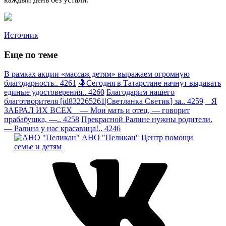
Источник
Еще по теме
В рамках акции «массаж детям» выражаем огромную
благодарность.. 4261
🤱Сегодня в Татарстане начнут выдавать
единые удостоверения.. 4260
Благодарим нашего
благотворителя [id832265261|Светланка Светик] за.. 4259
Я
ЗАБРАЛ ИХ ВСЕХ — Мои мать и отец, — говорит
прабабушка, —.. 4258
Прекрасной Ралине нужны родители.
— Ралина у нас красавица!.. 4246
АНО "Пеликан"
Центр помощи
семье и детям