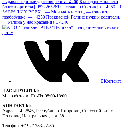
выдавать единые удостоверения.. 4260
Благодарим нашего
благотворителя [id832265261|Светланка Светик] за.. 4259
Я
ЗАБРАЛ ИХ ВСЕХ — Мои мать и отец, — говорит
прабабушка, —.. 4258
Прекрасной Ралине нужны родители.
— Ралина у нас красавица!.. 4246
АНО "Пеликан"
Центр помощи семье и
детям
ВКонтакте
ЧАСЫ РАБОТЫ:
Мы работаем: Пн-Пт 08:00-18:00
КОНТАКТЫ:
Адрес: 422846, Республика Татарстан, Спасский р-н, с
Полянки, Центральная ул, д. 38
Телефон: +7 927 783-22-85