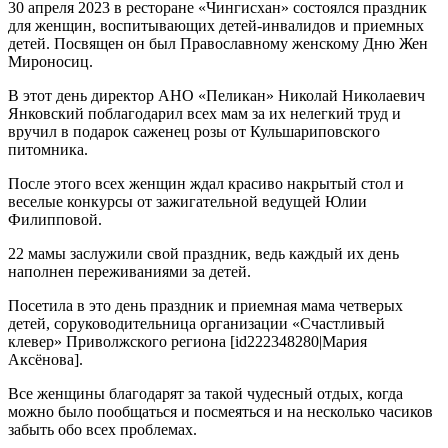
30 апреля 2023 в ресторане «Чингисхан» состоялся праздник
для женщин, воспитывающих детей-инвалидов и приемных
детей. Посвящен он был Православному женскому Дню Жен
Мироносиц.
В этот день директор АНО «Пеликан» Николай Николаевич
Янковский поблагодарил всех мам за их нелегкий труд и
вручил в подарок саженец розы от Кульшариповского
питомника.
После этого всех женщин ждал красиво накрытый стол и
веселые конкурсы от зажигательной ведущей Юлии
Филипповой.
22 мамы заслужили свой праздник, ведь каждый их день
наполнен переживаниями за детей.
Посетила в это день праздник и приемная мама четверых
детей, соруководительница организации «Счастливый
клевер» Приволжского региона [id222348280|Мария
Аксёнова].
Все женщины благодарят за такой чудесный отдых, когда
можно было пообщаться и посмеяться и на несколько часиков
забыть обо всех проблемах.