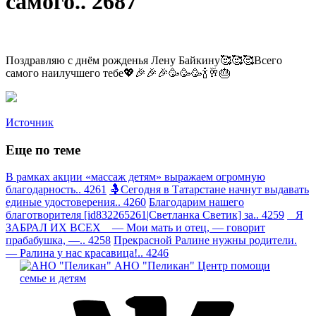
самого.. 2687
Поздравляю с днём рожденья Лену Байкину🥰🥰🥰Всего
самого наилучшего тебе💖🎉🎉🎉🥳🥳🥳🍾🥂🎂
Источник
Еще по теме
В рамках акции «массаж детям» выражаем огромную
благодарность.. 4261
🤱Сегодня в Татарстане начнут выдавать
единые удостоверения.. 4260
Благодарим нашего
благотворителя [id832265261|Светланка Светик] за.. 4259
Я
ЗАБРАЛ ИХ ВСЕХ — Мои мать и отец, — говорит
прабабушка, —.. 4258
Прекрасной Ралине нужны родители.
— Ралина у нас красавица!.. 4246
АНО "Пеликан"
Центр помощи
семье и детям