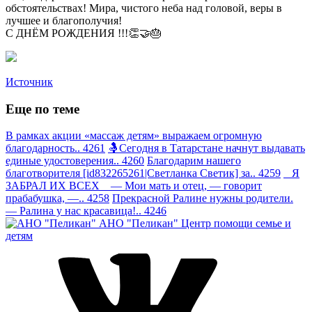
обстоятельствах! Мира, чистого неба над головой, веры в
лучшее и благополучия!
С ДНЁМ РОЖДЕНИЯ !!!👏🤝🎂
Источник
Еще по теме
В рамках акции «массаж детям» выражаем огромную
благодарность.. 4261
🤱Сегодня в Татарстане начнут выдавать
единые удостоверения.. 4260
Благодарим нашего
благотворителя [id832265261|Светланка Светик] за.. 4259
Я
ЗАБРАЛ ИХ ВСЕХ — Мои мать и отец, — говорит
прабабушка, —.. 4258
Прекрасной Ралине нужны родители.
— Ралина у нас красавица!.. 4246
АНО "Пеликан"
Центр помощи семье и
детям