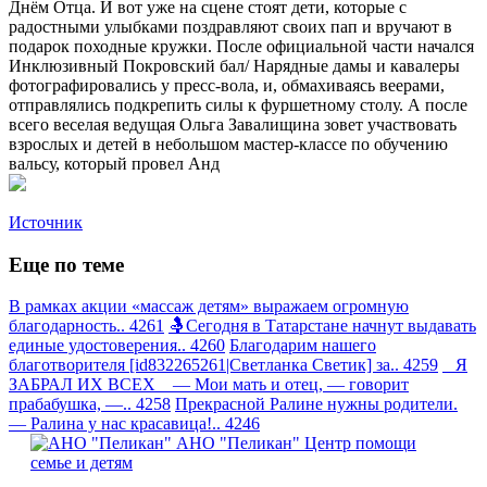
Днём Отца. И вот уже на сцене стоят дети, которые с
радостными улыбками поздравляют своих пап и вручают в
подарок походные кружки. После официальной части начался
Инклюзивный Покровский бал/ Нарядные дамы и кавалеры
фотографировались у пресс-вола, и, обмахиваясь веерами,
отправлялись подкрепить силы к фуршетному столу. А после
всего веселая ведущая Ольга Завалищина зовет участвовать
взрослых и детей в небольшом мастер-классе по обучению
вальсу, который провел Анд
Источник
Еще по теме
В рамках акции «массаж детям» выражаем огромную
благодарность.. 4261
🤱Сегодня в Татарстане начнут выдавать
единые удостоверения.. 4260
Благодарим нашего
благотворителя [id832265261|Светланка Светик] за.. 4259
Я
ЗАБРАЛ ИХ ВСЕХ — Мои мать и отец, — говорит
прабабушка, —.. 4258
Прекрасной Ралине нужны родители.
— Ралина у нас красавица!.. 4246
АНО "Пеликан"
Центр помощи
семье и детям