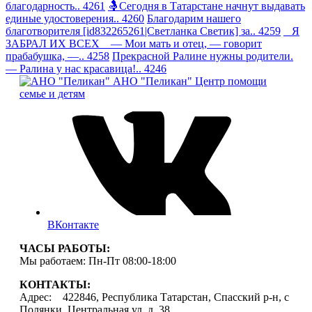
благодарность.. 4261
🤱Сегодня в Татарстане начнут выдавать
единые удостоверения.. 4260
Благодарим нашего
благотворителя [id832265261|Светланка Светик] за.. 4259
Я
ЗАБРАЛ ИХ ВСЕХ — Мои мать и отец, — говорит
прабабушка, —.. 4258
Прекрасной Ралине нужны родители.
— Ралина у нас красавица!.. 4246
АНО "Пеликан"
Центр помощи
семье и детям
ВКонтакте
ЧАСЫ РАБОТЫ:
Мы работаем: Пн-Пт 08:00-18:00
КОНТАКТЫ:
Адрес: 422846, Республика Татарстан, Спасский р-н, с
Полянки, Центральная ул, д. 38