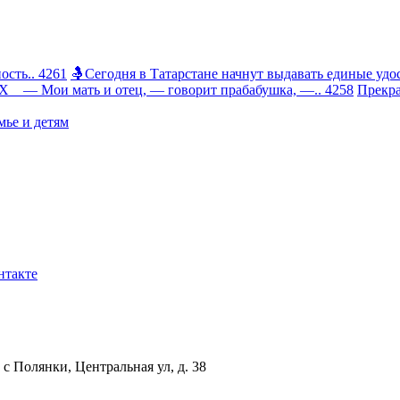
сть.. 4261
🤱Сегодня в Татарстане начнут выдавать единые удос
 Мои мать и отец, — говорит прабабушка, —.. 4258
Прекра
ье и детям
нтакте
с Полянки, Центральная ул, д. 38