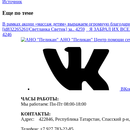
Источник
Еще по теме
В рамках акции «массаж детям» выражаем огромную благодарно
[id832265261|Светланка Светик] за.. 4259
Я ЗАБРАЛ ИХ ВСЕХ —
4246
АНО "Пеликан"
Центр помощи сем
ВКо
ЧАСЫ РАБОТЫ:
Мы работаем: Пн-Пт 08:00-18:00
КОНТАКТЫ:
Адрес: 422846, Республика Татарстан, Спасский р-н, 
Телефон: +7 927 783-22-85