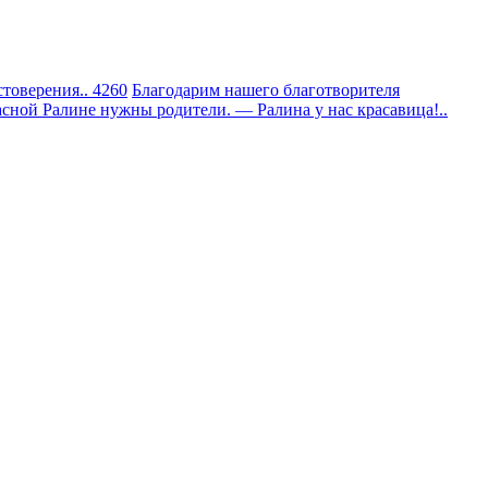
товерения.. 4260
Благодарим нашего благотворителя
сной Ралине нужны родители. — Ралина у нас красавица!..