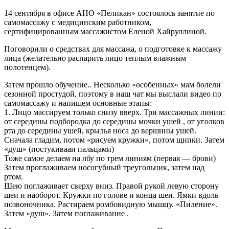
14 сентября в офисе АНО «Пеликан» состоялось занятие по
самомассажу с медицинским работником,
сертифицированным массажистом Еленой Хайруллиной.
Поговорили о средствах для массажа, о подготовке к массажу
лица (желательно распарить лицо теплым влажным
полотенцем).
Затем прошло обучение.. Несколько «особенных» мам болели
сезонной простудой, поэтому в наш чат мы выслали видео по
самомассажу и напишем основные этапы:
1. Лицо массируем только снизу вверх. Три массажных линии:
от середины подбородка до середины мочки ушей , от уголков
рта до середины ушей, крылья носа до вершины ушей.
Сначала гладим, потом «рисуем кружки», потом щипки. Затем
«душ» (постукивааи пальцами)
Тоже самое делаем на лбу по трем линиям (первая — брови)
Затем проглаживаем носогубный треугольник, затем над
ртом.
Шею поглаживает сверху вниз. Правой рукой левую сторону
шеи и наоборот. Кружки по голове и конца шеи. Ямки вдоль
позвоночника. Растираем ромбовидную мышцу. «Пиление».
Затем «душ». Затем поглаживание .