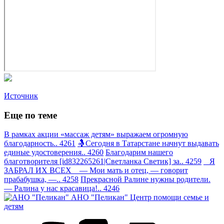
Источник
Еще по теме
В рамках акции «массаж детям» выражаем огромную
благодарность.. 4261
🤱Сегодня в Татарстане начнут выдавать
единые удостоверения.. 4260
Благодарим нашего
благотворителя [id832265261|Светланка Светик] за.. 4259
Я
ЗАБРАЛ ИХ ВСЕХ — Мои мать и отец, — говорит
прабабушка, —.. 4258
Прекрасной Ралине нужны родители.
— Ралина у нас красавица!.. 4246
АНО "Пеликан"
Центр помощи семье и
детям