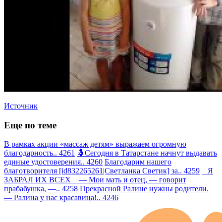
Источник
Еще по теме
В рамках акции «массаж детям» выражаем огромную
благодарность.. 4261
🤱Сегодня в Татарстане начнут выдавать
единые удостоверения.. 4260
Благодарим нашего
благотворителя [id832265261|Светланка Светик] за.. 4259
Я
ЗАБРАЛ ИХ ВСЕХ — Мои мать и отец, — говорит
прабабушка, —.. 4258
Прекрасной Ралине нужны родители.
— Ралина у нас красавица!.. 4246