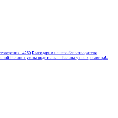
товерения.. 4260
Благодарим нашего благотворителя
сной Ралине нужны родители. — Ралина у нас красавица!..