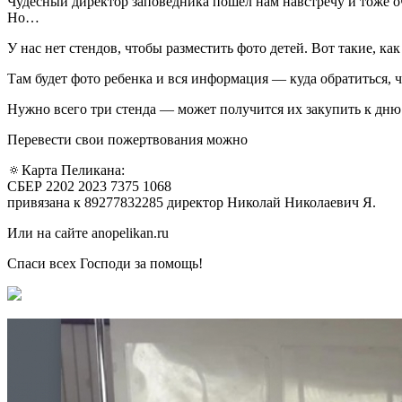
Чудесный директор заповедника пошел нам навстречу и тоже оче
Но…
У нас нет стендов, чтобы разместить фото детей. Вот такие, ка
Там будет фото ребенка и вся информация — куда обратиться, ч
Нужно всего три стенда — может получится их закупить к дню
Перевести свои пожертвования можно
🔅Карта Пеликана:
СБЕР 2202 2023 7375 1068
привязана к 89277832285 директор Николай Николаевич Я.
Или на сайте anopelikan.ru
Спаси всех Господи за помощь!