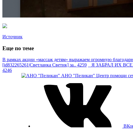
Источник
Еще по теме
В рамках акции «массаж детям» выражаем огромную благодарно
[id832265261|Светланка Светик] за.. 4259
Я ЗАБРАЛ ИХ ВСЕХ —
4246
АНО "Пеликан"
Центр помощи сем
ВКо