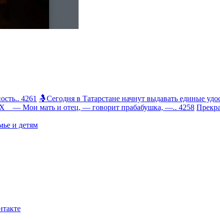
сть.. 4261
🤱Сегодня в Татарстане начнут выдавать единые удос
 Мои мать и отец, — говорит прабабушка, —.. 4258
Прекра
ье и детям
нтакте