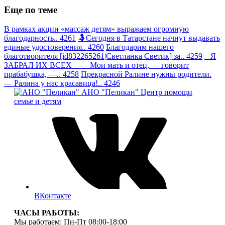
Еще по теме
В рамках акции «массаж детям» выражаем огромную
благодарность.. 4261
🤱Сегодня в Татарстане начнут выдавать
единые удостоверения.. 4260
Благодарим нашего
благотворителя [id832265261|Светланка Светик] за.. 4259
Я
ЗАБРАЛ ИХ ВСЕХ — Мои мать и отец, — говорит
прабабушка, —.. 4258
Прекрасной Ралине нужны родители.
— Ралина у нас красавица!.. 4246
АНО "Пеликан"
Центр помощи
семье и детям
ВКонтакте
ЧАСЫ РАБОТЫ:
Мы работаем: Пн-Пт 08:00-18:00