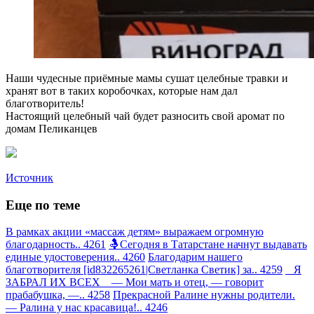
Наши чудесные приёмные мамы сушат целебные травки и
хранят вот в таких коробочках, которые нам дал
благотворитель!
Настоящий целебный чай будет разносить свой аромат по
домам Пеликанцев
Источник
Еще по теме
В рамках акции «массаж детям» выражаем огромную
благодарность.. 4261
🤱Сегодня в Татарстане начнут выдавать
единые удостоверения.. 4260
Благодарим нашего
благотворителя [id832265261|Светланка Светик] за.. 4259
Я
ЗАБРАЛ ИХ ВСЕХ — Мои мать и отец, — говорит
прабабушка, —.. 4258
Прекрасной Ралине нужны родители.
— Ралина у нас красавица!.. 4246