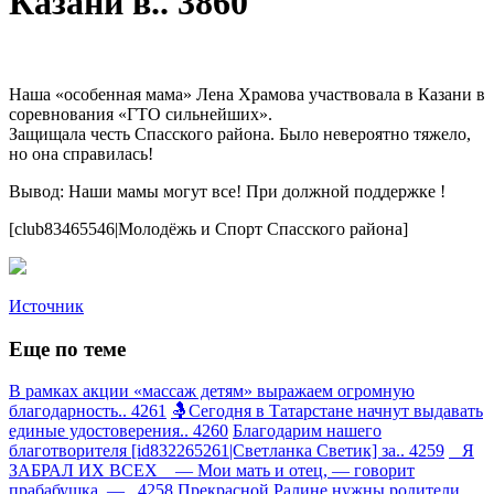
Казани в.. 3860
Наша «особенная мама» Лена Храмова участвовала в Казани в
соревнования «ГТО сильнейших».
Защищала честь Спасского района. Было невероятно тяжело,
но она справилась!
Вывод: Наши мамы могут все! При должной поддержке !
[club83465546|Молодёжь и Спорт Спасского района]
Источник
Еще по теме
В рамках акции «массаж детям» выражаем огромную
благодарность.. 4261
🤱Сегодня в Татарстане начнут выдавать
единые удостоверения.. 4260
Благодарим нашего
благотворителя [id832265261|Светланка Светик] за.. 4259
Я
ЗАБРАЛ ИХ ВСЕХ — Мои мать и отец, — говорит
прабабушка, —.. 4258
Прекрасной Ралине нужны родители.