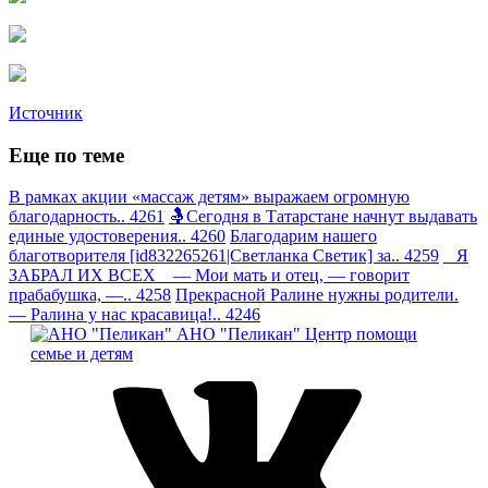
Источник
Еще по теме
В рамках акции «массаж детям» выражаем огромную
благодарность.. 4261
🤱Сегодня в Татарстане начнут выдавать
единые удостоверения.. 4260
Благодарим нашего
благотворителя [id832265261|Светланка Светик] за.. 4259
Я
ЗАБРАЛ ИХ ВСЕХ — Мои мать и отец, — говорит
прабабушка, —.. 4258
Прекрасной Ралине нужны родители.
— Ралина у нас красавица!.. 4246
АНО "Пеликан"
Центр помощи
семье и детям