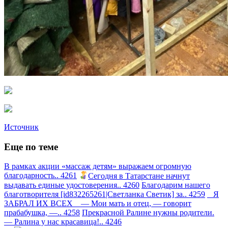
Источник
Еще по теме
В рамках акции «массаж детям» выражаем огромную
благодарность.. 4261
Сегодня в Татарстане начнут
выдавать единые удостоверения.. 4260
Благодарим нашего
благотворителя [id832265261|Светланка Светик] за.. 4259
Я
ЗАБРАЛ ИХ ВСЕХ — Мои мать и отец, — говорит
прабабушка, —.. 4258
Прекрасной Ралине нужны родители.
— Ралина у нас красавица!.. 4246