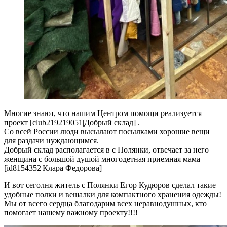
Многие знают, что нашим Центром помощи реализуется
проект [club219219051|Добрый склад] .
Со всей России люди высылают посылками хорошие вещи
для раздачи нуждающимся.
Добрый склад располагается в с Полянки, отвечает за него
женщина с большой душой многодетная приемная мама
[id8154352|Клара Федорова]
И вот сеголня житель с Полянки Егор Кудюров сделал такие
удобные полки и вешалки для компактного хранения одежды!
Мы от всего сердца благодарим всех неравнодушных, кто
помогает нашему важному проекту!!!!