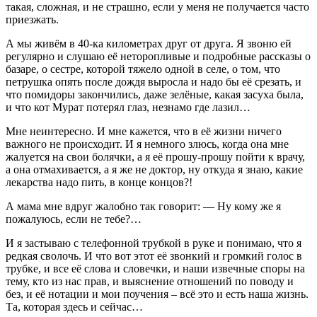
такая, сложная, и не страшно, если у меня не получается часто
приезжать.
А мы живём в 40-ка километрах друг от друга. Я звоню ей
регулярно и слушаю её неторопливые и подробные рассказы о
базаре, о сестре, которой тяжело одной в селе, о том, что
петрушка опять после дождя выросла и надо бы её срезать, и
что помидоры закончились, даже зелёные, какая засуха была,
и что кот Мурат потерял глаз, незнамо где лазил…
Мне неинтересно. И мне кажется, что в её жизни ничего
важного не происходит. И я немного злюсь, когда она мне
жалуется на свои болячки, а я её прошу-прошу пойти к врачу,
а она отмахивается, а я же не доктор, ну откуда я знаю, какие
лекарства надо пить, в конце концов?!
А мама мне вдруг жалобно так говорит: — Ну кому же я
пожалуюсь, если не тебе?…
И я застываю с телефонной трубкой в руке и понимаю, что я
редкая сволочь. И что вот этот её звонкий и громкий голос в
трубке, и все её слова и словечки, и наши извечные споры на
тему, кто из нас прав, и выяснение отношений по поводу и
без, и её нотации и мои поучения – всё это и есть наша жизнь.
Та, которая здесь и сейчас…