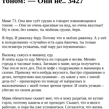
тоном: — Они не.. 3427
Маме 73. Она мне суёт груши и говорит извиняющимся
тоном: — Они не очень красивые на вид, но очень вкусные!
Ну и свои, без химии, ты любишь груши, бери.
Я беру. И ряженку беру. Потому что я люблю ряженку. А у неё
в холодильнике «случайно есть одна баночка, ты только
послезавтра уезжаешь, ещё пару раз поужинаешь».
Выхожу, сажусь в машину, еду.
Я опять куда-то еду. Мечусь по городам и весям. Меняю
города и часовые пояса. Заезжаю к маме, когда получается.
Уже после всех дел. После кофе с подружками и маникюра в
салоне. Привожу чего-нибудь вкусного, быстро спрашиваю о
делах, нетерпеливо выслушиваю – ну какие у них с папой
дела-то? – иронизирую по поводу её напрасных и
малозначимых с моей точки зрения тревог. И опять уезжаю –
убегаю по своим делам.
Мама обязательно скажет мне, что я хожу раздетая, не кутаю
горло, поэтому кашель и не проходит. Скажет, что я много
работаю, и пора бы уже успокоиться. Согласится, что жизнь