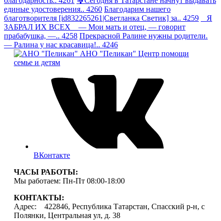
благодарность.. 4261
🤱Сегодня в Татарстане начнут выдавать
единые удостоверения.. 4260
Благодарим нашего
благотворителя [id832265261|Светланка Светик] за.. 4259
Я
ЗАБРАЛ ИХ ВСЕХ — Мои мать и отец, — говорит
прабабушка, —.. 4258
Прекрасной Ралине нужны родители.
— Ралина у нас красавица!.. 4246
АНО "Пеликан"
Центр помощи
семье и детям
ВКонтакте
ЧАСЫ РАБОТЫ:
Мы работаем: Пн-Пт 08:00-18:00
КОНТАКТЫ:
Адрес: 422846, Республика Татарстан, Спасский р-н, с
Полянки, Центральная ул, д. 38