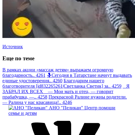
Источник
Еще по теме
В рамках акции «массаж детям» выражаем огромную
благодарность.. 4261
🤱Сегодня в Татарстане начнут выдавать
единые удостоверения.. 4260
Благодарим нашего
благотворителя [id832265261|Светланка Светик] за.. 4259
Я
ЗАБРАЛ ИХ ВСЕХ — Мои мать и отец, — говорит
прабабушка, —.. 4258
Прекрасной Ралине нужны родители.
— Ралина у нас красавица!.. 4246
АНО "Пеликан"
Центр помощи
семье и детям