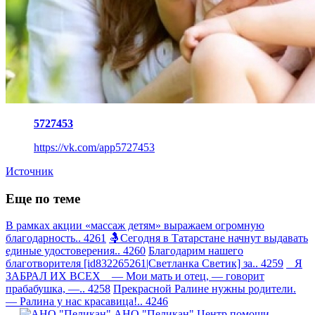
5727453
https://vk.com/app5727453
Источник
Еще по теме
В рамках акции «массаж детям» выражаем огромную
благодарность.. 4261
🤱Сегодня в Татарстане начнут выдавать
единые удостоверения.. 4260
Благодарим нашего
благотворителя [id832265261|Светланка Светик] за.. 4259
Я
ЗАБРАЛ ИХ ВСЕХ — Мои мать и отец, — говорит
прабабушка, —.. 4258
Прекрасной Ралине нужны родители.
— Ралина у нас красавица!.. 4246
АНО "Пеликан"
Центр помощи