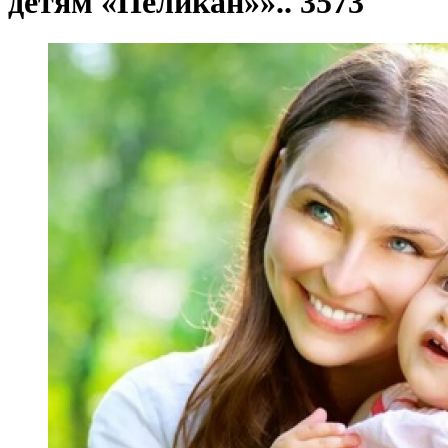
детям «Пеликан»».. 3573