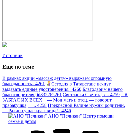
Источник
Еще по теме
В рамках акции «массаж детям» выражаем огромную
благодарность.. 4261
Сегодня в Татарстане начнут
выдавать единые удостоверения.. 4260
Благодарим нашего
благотворителя [id832265261|Светланка Светик] за.. 4259
Я
ЗАБРАЛ ИХ ВСЕХ — Мои мать и отец, — говорит
прабабушка, —.. 4258
Прекрасной Ралине нужны родители.
— Ралина у нас красавица!.. 4246
АНО "Пеликан"
Центр помощи
семье и детям