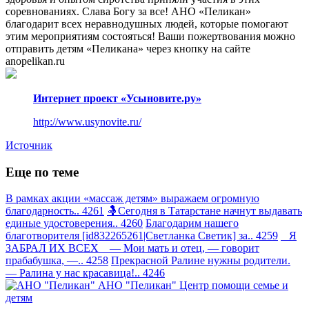
соревнованиях. Слава Богу за все! АНО «Пеликан»
благодарит всех неравнодушных людей, которые помогают
этим мероприятиям состояться! Ваши пожертвования можно
отправить детям «Пеликана» через кнопку на сайте
anopelikan.ru
Интернет проект «Усыновите.ру»
http://www.usynovite.ru/
Источник
Еще по теме
В рамках акции «массаж детям» выражаем огромную
благодарность.. 4261
🤱Сегодня в Татарстане начнут выдавать
единые удостоверения.. 4260
Благодарим нашего
благотворителя [id832265261|Светланка Светик] за.. 4259
Я
ЗАБРАЛ ИХ ВСЕХ — Мои мать и отец, — говорит
прабабушка, —.. 4258
Прекрасной Ралине нужны родители.
— Ралина у нас красавица!.. 4246
АНО "Пеликан"
Центр помощи семье и
детям