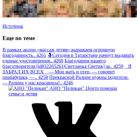
Источник
Еще по теме
В рамках акции «массаж детям» выражаем огромную
благодарность.. 4261
🤱Сегодня в Татарстане начнут выдавать
единые удостоверения.. 4260
Благодарим нашего
благотворителя [id832265261|Светланка Светик] за.. 4259
Я
ЗАБРАЛ ИХ ВСЕХ — Мои мать и отец, — говорит
прабабушка, —.. 4258
Прекрасной Ралине нужны родители.
— Ралина у нас красавица!.. 4246
АНО "Пеликан"
Центр помощи
семье и детям