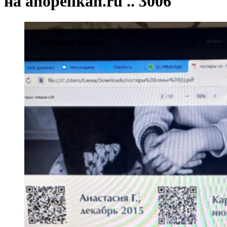
на anopelikan.ru .. 3006