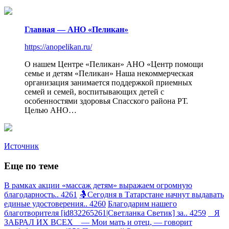
Главная — АНО «Пеликан»
https://anopelikan.ru/
О нашем Центре «Пеликан» АНО «Центр помощи
семье и детям «Пеликан» Наша некоммерческая
организация занимается поддержкой приемных
семей и семей, воспитывающих детей с
особенностями здоровья Спасского района РТ.
Целью АНО…
Источник
Еще по теме
В рамках акции «массаж детям» выражаем огромную
благодарность.. 4261
🤱Сегодня в Татарстане начнут выдавать
единые удостоверения.. 4260
Благодарим нашего
благотворителя [id832265261|Светланка Светик] за.. 4259
Я
ЗАБРАЛ ИХ ВСЕХ — Мои мать и отец, — говорит