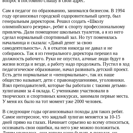
вопрос я постоянно слышу в свой адрес.
Сам я педагог по образованию, занимался бизнесом. В 1994
году организовал городской оздоровительный центр, был
генеральным директором. Решил создать «Школу
олимпийского резерва», ребят к спорту профессиональному
привлечь. Дали помещение школьных туалетов, а я из него
сделал нормальный спортивный зал. Но тут поменялась
начальница и сказала: «Давай денег за свою
самодеятельность». А я откатов никогда не давал и не
собираюсь. Так я из генерального директора перешел на
должность рабочего. Руки не опустил, алчные люди будут в
жизни всегда и везде, а работу надо продолжать. Пустил в ход
педагогическое образование, начал развивать детский проект.
Есть дети нормальные и «ненормальные», так их наше
общество называет, дети с правонарушениями, уголовники.
Взял преподавателей, которые бы работали с такими детьми-
хулиганами за 4 оклада. С учениками участвовали в
творческих и спортивных конкурсах, занимали первые места.
У меня их было на тот момент уже 2000 человек.
В следующие годы организовывал походы для таких ребят.
Самое интересное, что заядлый хулиган меняется за 10-15
дней прямо на глазах. Начинает серьезно ко всему относиться,
осознавать свои ошибки, на него уже можно положиться.
Детям нравилось, они хотели чаще бывать в походах, но