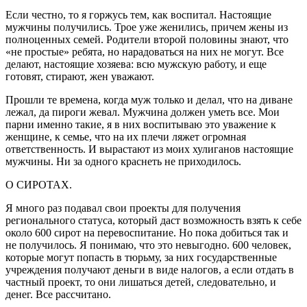
Если честно, то я горжусь тем, как воспитал. Настоящие
мужчины получились. Трое уже женились, причем жены из
полноценных семей. Родители второй половины знают, что
«не простые» ребята, но нарадоваться на них не могут. Все
делают, настоящие хозяева: всю мужскую работу, и еще
готовят, стирают, жен уважают.
Прошли те времена, когда муж только и делал, что на диване
лежал, да пироги жевал. Мужчина должен уметь все. Мои
парни именно такие, я в них воспитываю это уважение к
женщине, к семье, что на их плечи ляжет огромная
ответственность. И вырастают из моих хулиганов настоящие
мужчины. Ни за одного краснеть не приходилось.
О СИРОТАХ.
Я много раз подавал свои проекты для получения
регионального статуса, который даст возможность взять к себе
около 600 сирот на перевоспитание. Но пока добиться так и
не получилось. Я понимаю, что это невыгодно. 600 человек,
которые могут попасть в тюрьму, за них государственные
учреждения получают деньги в виде налогов, а если отдать в
частный проект, то они лишаться детей, следовательно, и
денег. Все рассчитано.