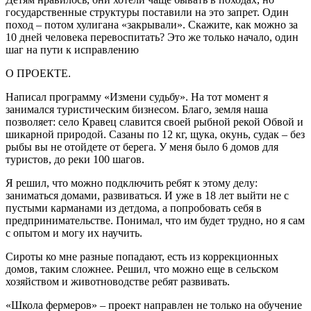
государственные структуры поставили на это запрет. Один
поход – потом хулигана «закрывали». Скажите, как можно за
10 дней человека перевоспитать? Это же только начало, один
шаг на пути к исправлению
О ПРОЕКТЕ.
Написал программу «Измени судьбу». На тот момент я
занимался туристическим бизнесом. Благо, земля наша
позволяет: село Кравец славится своей рыбной рекой Обвой и
шикарной природой. Сазаны по 12 кг, щука, окунь, судак – без
рыбы вы не отойдете от берега. У меня было 6 домов для
туристов, до реки 100 шагов.
Я решил, что можно подключить ребят к этому делу:
заниматься домами, развиваться. И уже в 18 лет выйти не с
пустыми карманами из детдома, а попробовать себя в
предпринимательстве. Понимал, что им будет трудно, но я сам
с опытом и могу их научить.
Сироты ко мне разные попадают, есть из коррекционных
домов, таким сложнее. Решил, что можно еще в сельском
хозяйством и животноводстве ребят развивать.
«Школа фермеров» – проект направлен не только на обучение