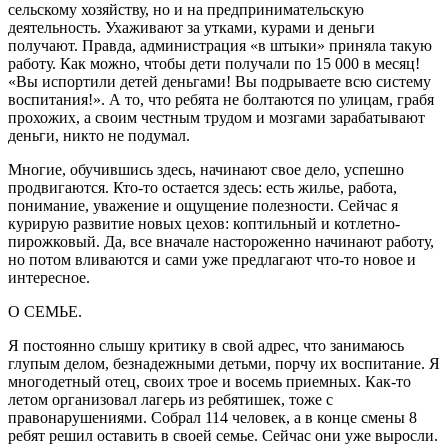
сельскому хозяйству, но и на предпринимательскую
деятельность. Ухаживают за утками, курами и деньги
получают. Правда, администрация «в штыки» приняла такую
работу. Как можно, чтобы дети получали по 15 000 в месяц!
«Вы испортили детей деньгами! Вы подрываете всю систему
воспитания!». А то, что ребята не болтаются по улицам, грабя
прохожих, а своим честным трудом и мозгами зарабатывают
деньги, никто не подумал.
Многие, обучившись здесь, начинают свое дело, успешно
продвигаются. Кто-то остается здесь: есть жилье, работа,
понимание, уважение и ощущение полезности. Сейчас я
курирую развитие новых цехов: коптильный и котлетно-
пирожковый. Да, все вначале настороженно начинают работу,
но потом вливаются и сами уже предлагают что-то новое и
интересное.
О СЕМЬЕ.
Я постоянно слышу критику в свой адрес, что занимаюсь
глупым делом, безнадежными детьми, порчу их воспитание. Я
многодетный отец, своих трое и восемь приемных. Как-то
летом организовал лагерь из ребятишек, тоже с
правонарушениями. Собрал 114 человек, а в конце смены 8
ребят решил оставить в своей семье. Сейчас они уже выросли.