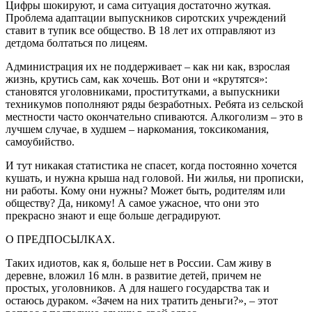
Цифры шокируют, и сама ситуация достаточно жуткая.
Проблема адаптации выпускников сиротских учреждений
ставит в тупик все общество. В 18 лет их отправляют из
детдома болтаться по лицеям.
Администрация их не поддерживает – как ни как, взрослая
жизнь, крутись сам, как хочешь. Вот они и «крутятся»:
становятся уголовниками, проститутками, а выпускники
техникумов пополняют ряды безработных. Ребята из сельской
местности часто окончательно спиваются. Алкоголизм – это в
лучшем случае, в худшем – наркомания, токсикомания,
самоубийство.
И тут никакая статистика не спасет, когда постоянно хочется
кушать, и нужна крыша над головой. Ни жилья, ни прописки,
ни работы. Кому они нужны? Может быть, родителям или
обществу? Да, никому! А самое ужасное, что они это
прекрасно знают и еще больше деградируют.
О ПРЕДПОСЫЛКАХ.
Таких идиотов, как я, больше нет в России. Сам живу в
деревне, вложил 16 млн. в развитие детей, причем не
простых, уголовников. А для нашего государства так и
остаюсь дураком. «Зачем на них тратить деньги?», – этот