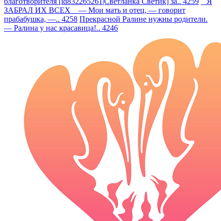
благотворителя [id832265261|Светланка Светик] за.. 4259
Я
ЗАБРАЛ ИХ ВСЕХ — Мои мать и отец, — говорит
прабабушка, —.. 4258
Прекрасной Ралине нужны родители.
— Ралина у нас красавица!.. 4246