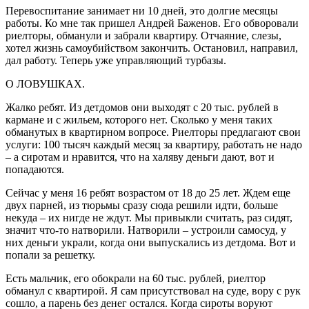
Перевоспитание занимает ни 10 дней, это долгие месяцы
работы. Ко мне так пришел Андрей Баженов. Его обворовали
риелторы, обманули и забрали квартиру. Отчаяние, слезы,
хотел жизнь самоубийством закончить. Остановил, направил,
дал работу. Теперь уже управляющий турбазы.
О ЛОВУШКАХ.
Жалко ребят. Из детдомов они выходят с 20 тыс. рублей в
кармане и с жильем, которого нет. Сколько у меня таких
обманутых в квартирном вопросе. Риелторы предлагают свои
услуги: 100 тысяч каждый месяц за квартиру, работать не надо
– а сиротам и нравится, что на халяву деньги дают, вот и
попадаются.
Сейчас у меня 16 ребят возрастом от 18 до 25 лет. Ждем еще
двух парней, из тюрьмы сразу сюда решили идти, больше
некуда – их нигде не ждут. Мы привыкли считать, раз сидят,
значит что-то натворили. Натворили – устроили самосуд, у
них деньги украли, когда они выпускались из детдома. Вот и
попали за решетку.
Есть мальчик, его обокрали на 60 тыс. рублей, риелтор
обманул с квартирой. Я сам присутствовал на суде, вору с рук
сошло, а парень без денег остался. Когда сироты воруют