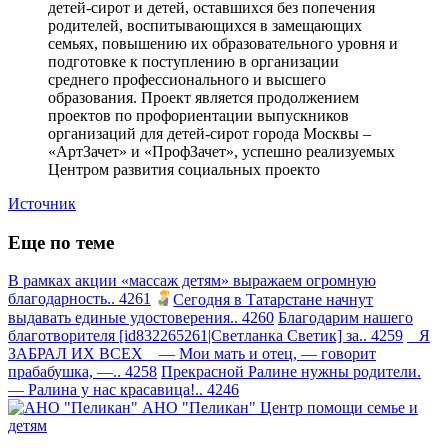
детей-сирот и детей, оставшихся без попечения
родителей, воспитывающихся в замещающих
семьях, повышению их образовательного уровня и
подготовке к поступлению в организации
среднего профессионального и высшего
образования. Проект является продолжением
проектов по профориентации выпускников
организаций для детей-сирот города Москвы –
«АртЗачет» и «ПрофЗачет», успешно реализуемых
Центром развития социальных проекто
Источник
Еще по теме
В рамках акции «массаж детям» выражаем огромную
благодарность.. 4261
Сегодня в Татарстане начнут
выдавать единые удостоверения.. 4260
Благодарим нашего
благотворителя [id832265261|Светланка Светик] за.. 4259
Я
ЗАБРАЛ ИХ ВСЕХ — Мои мать и отец, — говорит
прабабушка, —.. 4258
Прекрасной Ралине нужны родители.
— Ралина у нас красавица!.. 4246
АНО "Пеликан"
Центр помощи семье и
детям