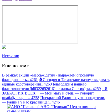
Источник
Еще по теме
В рамках акции «массаж детям» выражаем огромную
благодарность.. 4261
🤱Сегодня в Татарстане начнут выдавать
единые удостоверения.. 4260
Благодарим нашего
благотворителя [id832265261|Светланка Светик] за.. 4259
Я
ЗАБРАЛ ИХ ВСЕХ — Мои мать и отец, — говорит
прабабушка, —.. 4258
Прекрасной Ралине нужны родители.
— Ралина у нас красавица!.. 4246
АНО "Пеликан"
Центр помощи
семье и детям