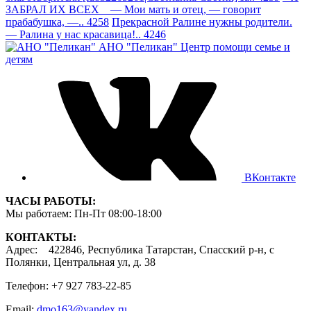
ЗАБРАЛ ИХ ВСЕХ — Мои мать и отец, — говорит
прабабушка, —.. 4258
Прекрасной Ралине нужны родители.
— Ралина у нас красавица!.. 4246
АНО "Пеликан"
Центр помощи семье и
детям
ВКонтакте
ЧАСЫ РАБОТЫ:
Мы работаем: Пн-Пт 08:00-18:00
КОНТАКТЫ:
Адрес: 422846, Республика Татарстан, Спасский р-н, с
Полянки, Центральная ул, д. 38
Телефон: +7 927 783-22-85
Email:
dmo163@yandex.ru