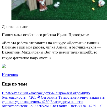
Достояние нации
Пишет мама особенного ребенка Ирина Прокофьева:
«Вот эта работа отправится на конкурс «Достояние нации».
Вязаные вещи моя работа, лепка Алены, а бабушка-кукла —
Валентины Михайловны)Вот, что значит талантище☝️Это
какую фантазию надо иметь!»
Источник
Еще по теме
В рамках акции «массаж детям» выражаем огромную
благодарность.. 4261
🤱Сегодня в Татарстане начнут выдавать
единые удостоверения.. 4260
Благодарим нашего
благотворителя [id832265261|Светланка Светик] за.. 4259
Я