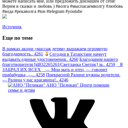
можете написать мне, или предложить донэйшен от себя!
Верим в сказки и любовь ) #волга #мыспасаемволгу #любовь
#вода #рекаволга #ton #telegram #youtube
Источник
Еще по теме
В рамках акции «массаж детям» выражаем огромную
благодарность.. 4261
Сегодня в Татарстане начнут
выдавать единые удостоверения.. 4260
Благодарим нашего
благотворителя [id832265261|Светланка Светик] за.. 4259
Я
ЗАБРАЛ ИХ ВСЕХ — Мои мать и отец, — говорит
прабабушка, —.. 4258
Прекрасной Ралине нужны родители.
— Ралина у нас красавица!.. 4246
АНО "Пеликан"
Центр помощи
семье и детям