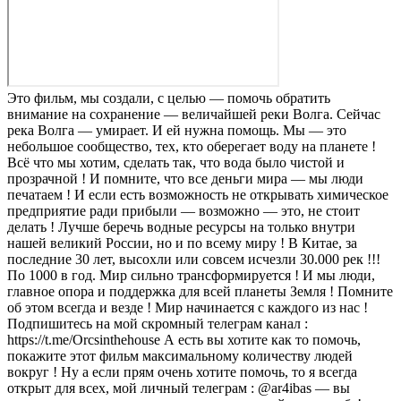
Это фильм, мы создали, с целью — помочь обратить
внимание на сохранение — величайшей реки Волга. Сейчас
река Волга — умирает. И ей нужна помощь. Мы — это
небольшое сообщество, тех, кто оберегает воду на планете !
Всё что мы хотим, сделать так, что вода было чистой и
прозрачной ! И помните, что все деньги мира — мы люди
печатаем ! И если есть возможность не открывать химическое
предприятие ради прибыли — возможно — это, не стоит
делать ! Лучше беречь водные ресурсы на только внутри
нашей великий России, но и по всему миру ! В Китае, за
последние 30 лет, высохли или совсем исчезли 30.000 рек !!!
По 1000 в год. Мир сильно трансформируется ! И мы люди,
главное опора и поддержка для всей планеты Земля ! Помните
об этом всегда и везде ! Мир начинается с каждого из нас !
Подпишитесь на мой скромный телеграм канал :
https://t.me/Orcsinthehouse А есть вы хотите как то помочь,
покажите этот фильм максимальному количеству людей
вокруг ! Ну а если прям очень хотите помочь, то я всегда
открыт для всех, мой личный телеграм : @ar4ibas — вы