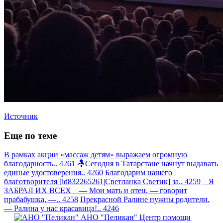
Источник
Еще по теме
В рамках акции «массаж детям» выражаем огромную
благодарность.. 4261
🤱Сегодня в Татарстане начнут выдавать
единые удостоверения.. 4260
Благодарим нашего
благотворителя [id832265261|Светланка Светик] за.. 4259
Я
ЗАБРАЛ ИХ ВСЕХ — Мои мать и отец, — говорит
прабабушка, —.. 4258
Прекрасной Ралине нужны родители.
— Ралина у нас красавица!.. 4246
АНО "Пеликан"
Центр помощи