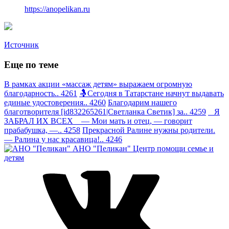
https://anopelikan.ru
Источник
Еще по теме
В рамках акции «массаж детям» выражаем огромную
благодарность.. 4261
🤱Сегодня в Татарстане начнут выдавать
единые удостоверения.. 4260
Благодарим нашего
благотворителя [id832265261|Светланка Светик] за.. 4259
Я
ЗАБРАЛ ИХ ВСЕХ — Мои мать и отец, — говорит
прабабушка, —.. 4258
Прекрасной Ралине нужны родители.
— Ралина у нас красавица!.. 4246
АНО "Пеликан"
Центр помощи семье и
детям