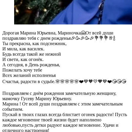
Дорогая Марина Юрьевна, Мариночка🤗От всей души
поздравляю тебя с днем рожденья🎉🥳🎉🥳🎉💐💐💐🥂🍾
Ты прекрасна, как подснежник,
И мила, как василек.
Будь всегда такой же нежной
И свети, как огонёк.
А сегодня, в День рожденья,
Пожелать хочу тебе
Всех желаний исполненья
Счастья, радости в судьбе.🌸🌸🌸🌸🌸❤️💙🧡💛🧡💙❤️😘😘😘
Поздравляем с днём рождения замечательную женщину,
мамочку Гусеву Марину Юрьевну.
Марина ! От всей души поздравляем с этим замечательным
событием.
Пускай в твоих глазах всегда блистает огонек радости! Пусть
каждое мгновение твоей жизни будет наполнено
любовью,пусть детки радуют каждое мгновение. Удачи и
отличного настроения!