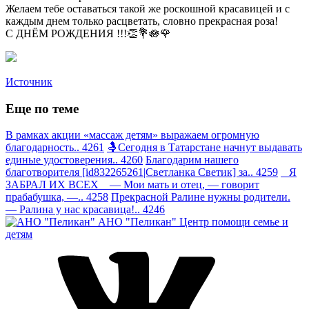
Желаем тебе оставаться такой же роскошной красавицей и с
каждым днем только расцветать, словно прекрасная роза!
С ДНЁМ РОЖДЕНИЯ !!!👏💐🪷🌹
Источник
Еще по теме
В рамках акции «массаж детям» выражаем огромную
благодарность.. 4261
🤱Сегодня в Татарстане начнут выдавать
единые удостоверения.. 4260
Благодарим нашего
благотворителя [id832265261|Светланка Светик] за.. 4259
Я
ЗАБРАЛ ИХ ВСЕХ — Мои мать и отец, — говорит
прабабушка, —.. 4258
Прекрасной Ралине нужны родители.
— Ралина у нас красавица!.. 4246
АНО "Пеликан"
Центр помощи семье и
детям