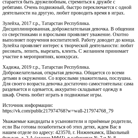
старается быть дружелюбным, стремиться к дружбе с
ребятами. Очень подвижный, быстро переключается с одной
деятельности на другую, любит проводить время в играх.
Зулейха, 2017 г.р., Татарстан Республика.
Дисциплинированная, доброжелательная девочка. В общении
со сверстниками и взрослыми проявляет уважение. Охотно
выполняет поручения воспитателей. Работу доводит до конца.
Зулейха проявляет интерес к творческой деятельности: любит
рисовать, лепить, вырезать, клеить. С желанием принимает
участие в мероприятиях, конкурсах.
Хадижа, 2019 г.р., Татарстан Республика.
Доброжелательная, открытая девочка. Общается со всеми
детьми в окружении. Со взрослыми уважительна, послушна.
Для своего возраста девочка достаточно самостоятельна: сама
раздевается и одевается, аккуратно складывает одежду в
шкаф. Очень любит играть в подвижные игры.
Источник информации:
https://vk.com/public217974768?w=wall-217974768_79
Уважаемые кандидаты в усыновители и приёмные родители,
если Вы готовы позаботиться об этих детях, ждем Вас в
нашем отделе по адресу: 423570, г. Нижнекамск, Школьный
бульвар, д. 2 А (здание МФЦ), в кабинетах № 7 и № 8.