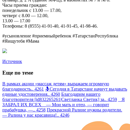
Часы приема граждан:
понедельник с 13.00 — 17.00,
четверг с 8.00 — 12.00,
13.00 — 17.00
Телефоны: 8 (8555) 41-91-40, 41-91-45, 41-98-46.
#усыновление #приемныйребенок #ТатарстанРеспублика
#Яищутебя #Мама
Источник
Еще по теме
В рамках акции «массаж детям» выражаем огромную
благодарность.. 4261
🤱Сегодня в Татарстане начнут выдавать
единые удостоверения.. 4260
Благодарим нашего
благотворителя [id832265261|Светланка Светик] за.. 4259
Я
ЗАБРАЛ ИХ ВСЕХ — Мои мать и отец, — говорит
прабабушка, —.. 4258
Прекрасной Ралине нужны родители.
— Ралина у нас красавица!.. 4246