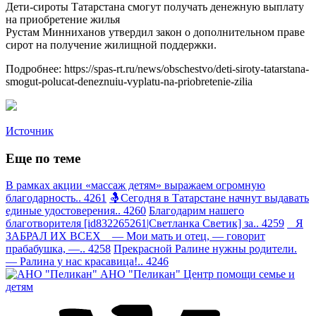
Дети-сироты Татарстана смогут получать денежную выплату
на приобретение жилья
Рустам Минниханов утвердил закон о дополнительном праве
сирот на получение жилищной поддержки.
Подробнее: https://spas-rt.ru/news/obschestvo/deti-siroty-tatarstana-
smogut-polucat-deneznuiu-vyplatu-na-priobretenie-zilia
Источник
Еще по теме
В рамках акции «массаж детям» выражаем огромную
благодарность.. 4261
🤱Сегодня в Татарстане начнут выдавать
единые удостоверения.. 4260
Благодарим нашего
благотворителя [id832265261|Светланка Светик] за.. 4259
Я
ЗАБРАЛ ИХ ВСЕХ — Мои мать и отец, — говорит
прабабушка, —.. 4258
Прекрасной Ралине нужны родители.
— Ралина у нас красавица!.. 4246
АНО "Пеликан"
Центр помощи семье и
детям