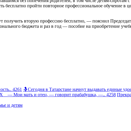
ставшимся без попечения родителей, в том числе детям-сирота
ть бесплатно пройти повторное профессиональное обучение в ц
ут получить вторую профессию бесплатно, — пояснил Председа
ионального бюджета и раз в год — пособие на приобретение уче
сть.. 4261
🤱Сегодня в Татарстане начнут выдавать единые удос
 Мои мать и отец, — говорит прабабушка, —.. 4258
Прекра
ье и детям