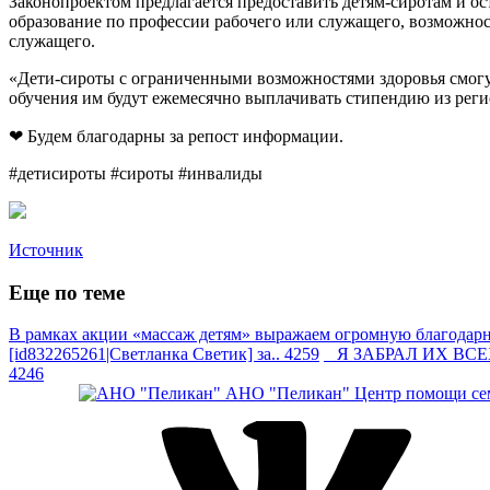
Законопроектом предлагается предоставить детям-сиротам и о
образование по профессии рабочего или служащего, возможнос
служащего.
«Дети-сироты с ограниченными возможностями здоровья смог
обучения им будут ежемесячно выплачивать стипендию из рег
❤ Будем благодарны за репост информации.
#детисироты #сироты #инвалиды
Источник
Еще по теме
В рамках акции «массаж детям» выражаем огромную благодарно
[id832265261|Светланка Светик] за.. 4259
Я ЗАБРАЛ ИХ ВСЕХ —
4246
АНО "Пеликан"
Центр помощи сем