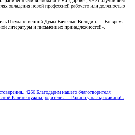
м с ограниченными возможностями здоровья, уже получившим
елях овладения новой профессией рабочего или должностью
тель Государственной Думы Вячеслав Володин. — Во время
бной литературы и письменных принадлежностей».
товерения.. 4260
Благодарим нашего благотворителя
сной Ралине нужны родители. — Ралина у нас красавица!..